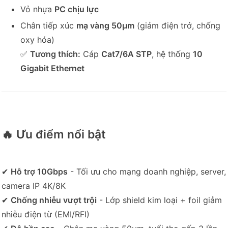
Vỏ nhựa
PC chịu lực
Chân tiếp xúc
mạ vàng 50μm
(giảm điện trở, chống
oxy hóa)
✅
Tương thích:
Cáp
Cat7/6A STP
, hệ thống
10
Gigabit Ethernet
🔥 Ưu điểm nổi bật
✔
Hỗ trợ 10Gbps
- Tối ưu cho mạng doanh nghiệp, server,
camera IP 4K/8K
✔
Chống nhiễu vượt trội
- Lớp shield kim loại + foil giảm
nhiễu điện từ (EMI/RFI)