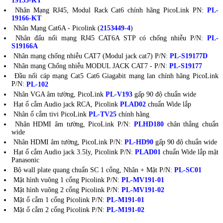
19155-KT
Nhân Mạng RJ45, Modul Rack Cat6 chính hãng PicoLink PN:
PL-
19166-KT
Nhân Mạng Cat6A - Picolink (
2153449-4
)
Nhân đấu nối mạng RJ45 CAT6A STP có chống nhiễu P/N:
PL-
S19166A
Nhân mạng chống nhiễu CAT7 (Modul jack cat7) P/N:
PL-S19177D
Nhân mạng Chống nhiễu MODUL JACK CAT7 - P/N:
PL-S19177
Đầu nối cáp mạng Cat5 Cat6 Giagabit mạng lan chính hãng PicoLink
P/N:
PL-102
Nhân VGA âm tường, PicoLink
PL-V193
gấp 90 độ chuẩn wide
Hạt ổ cắm Audio jack RCA, Picolink
PLAD02
chuẩn Wide lắp
Nhân ổ cắm tivi PicoLink
PL-TV25
chính hãng
Nhân HDMI âm tường, PicoLink P/N:
PLHD180
chân thẳng chuẩn
wide
Nhân HDMI âm tường, PicoLink P/N:
PL-HD90
gấp 90 độ chuẩn wide
Hạt ổ cắm Audio jack 3.5ly, Picolink P/N:
PLAD01
chuẩn Wide lắp mặt
Panasonic
Bộ wall plate quang chuẩn SC 1 cổng, Nhân + Mặt P/N:
PL-SC01
Mặt hình vuông 1 cổng Picolink P/N:
PL-MV191-01
Mặt hình vuông 2 cổng Picolink P/N:
PL-MV191-02
Mặt ổ cắm 1 cổng Picolink P/N:
PL-M191-01
Mặt ổ cắm 2 cổng Picolink P/N:
PL-M191-02