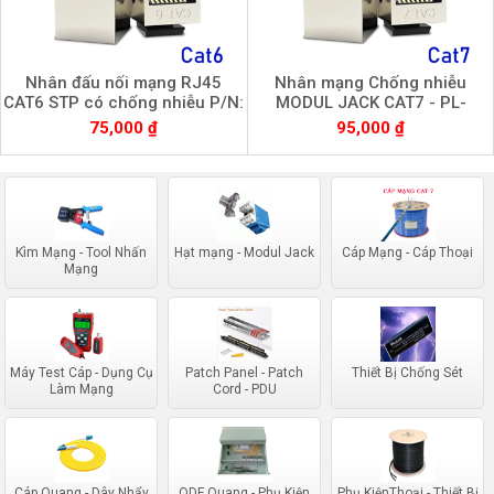
Nhân đấu nối mạng RJ45
Nhân mạng Chống nhiễu
CAT6 STP có chống nhiễu P/N:
MODUL JACK CAT7 - PL-
PL-S19166
S19177
75,000 ₫
95,000 ₫
Kìm Mạng - Tool Nhấn
Hạt mạng - Modul Jack
Cáp Mạng - Cáp Thoại
Mạng
Máy Test Cáp - Dụng Cụ
Patch Panel - Patch
Thiết Bị Chống Sét
Làm Mạng
Cord - PDU
Cáp Quang - Dây Nhẩy
ODF Quang - Phụ Kiện
Phụ KiệnThoại - Thiết Bị