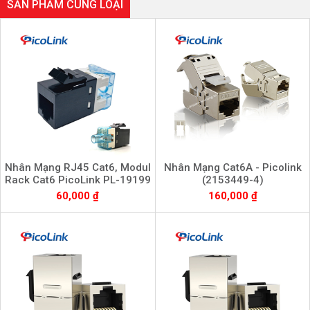
SẢN PHẨM CÙNG LOẠI
Nhân Mạng RJ45 Cat6, Modul
Nhân Mạng Cat6A - Picolink
Rack Cat6 PicoLink PL-19199
(2153449-4)
60,000 ₫
160,000 ₫