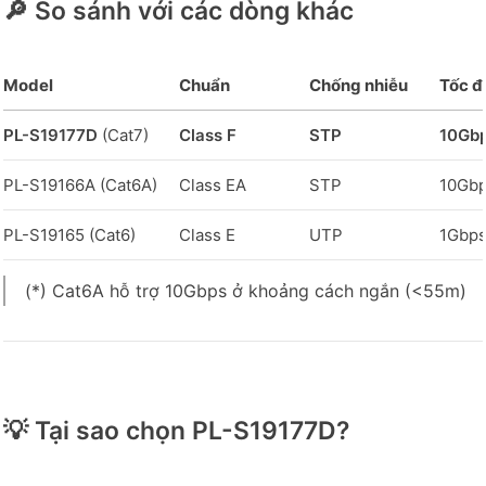
🔎 So sánh với các dòng khác
Model
Chuẩn
Chống nhiễu
Tốc đ
PL-S19177D
(Cat7)
Class F
STP
10Gb
PL-S19166A (Cat6A)
Class EA
STP
10Gb
PL-S19165 (Cat6)
Class E
UTP
1Gbp
(*) Cat6A hỗ trợ 10Gbps ở khoảng cách ngắn (<55m)
💡 Tại sao chọn PL-S19177D?