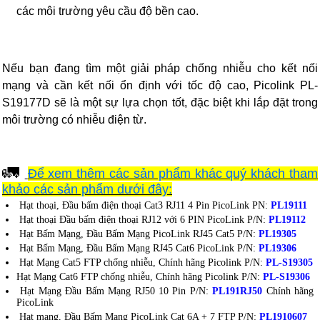
các môi trường yêu cầu độ bền cao.
Nếu bạn đang tìm một giải pháp chống nhiễu cho kết nối
mạng và cần kết nối ổn định với tốc độ cao, Picolink PL-
S19177D sẽ là một sự lựa chọn tốt, đặc biệt khi lắp đặt trong
môi trường có nhiễu điện từ.
🚛
Để xem thêm các sản phẩm khác quý khách tham
khảo các sản phẩm dưới đây:
Hạt thoại, Đầu bấm điện thoại Cat3 RJ11 4 Pin PicoLink PN:
PL19111
Hạt thoại Đầu bấm điện thoại RJ12 với 6 PIN PicoLink P/N:
PL19112
Hạt Bấm Mạng, Đầu Bấm Mạng PicoLink RJ45 Cat5 P/N:
PL19305
Hạt Bấm Mạng, Đầu Bấm Mạng RJ45 Cat6 PicoLink P/N:
PL19306
Hạt Mạng Cat5 FTP chống nhiễu, Chính hãng Picolink P/N:
PL-S19305
Hạt Mạng Cat6 FTP chống nhiễu, Chính hãng Picolink P/N:
PL-S19306
Hạt Mạng Đầu Bấm Mạng RJ50 10 Pin P/N:
PL191RJ50
Chính hãng
PicoLink
Hạt mạng, Đầu Bấm Mạng PicoLink Cat 6A + 7 FTP P/N:
PL1910607