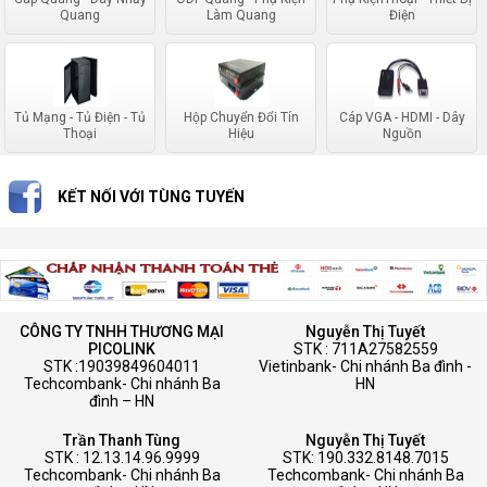
Quang
Làm Quang
Điện
Tủ Mạng - Tủ Điện - Tủ
Hộp Chuyển Đổi Tín
Cáp VGA - HDMI - Dây
Thoại
Hiệu
Nguồn
KẾT NỐI VỚI TÙNG TUYẾN
CÔNG TY TNHH THƯƠNG MẠI
Nguyễn Thị Tuyết
PICOLINK
STK : 711A27582559
STK :19039849604011
Vietinbank- Chi nhánh Ba đình -
Techcombank- Chi nhánh Ba
HN
đình – HN
Trần Thanh Tùng
Nguyễn Thị Tuyết
STK : 12.13.14.96.9999
STK: 190.332.8148.7015
Techcombank- Chi nhánh Ba
Techcombank- Chi nhánh Ba