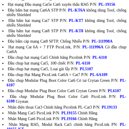
Hạt mạng Đầu mạng Cat5e Cat6 xuyên thấu RJ45 P/N:
PL-19156
Đầu bấm hạt mạng Cat6A STP P/N:
PL-KT6A
không dùng Tool, chống
nhiễu Shielded
Đầu bấm hạt mạng Cat7 STP P/N:
PL-KT7
không dùng Tool, chống
nhiễu Shielded
Đầu bấm hạt mạng Cat8 STP P/N:
PL-KT8
không dùng Tool, chống
nhiễu Shielded
Đầu bấm cáp mạng Cat8 SFTP, Chống Nhiễu P/N:
PL-111998A
Hạt mạng Cat 6A + 7 FTP PicoLink, P/N:
PL-111996A
Có đầu chụp
Cat6A
Đầu chụp hạt mạng Cat5 Chính hãng Picolink P/N:
PL-6110
Đầu chụp hạt mạng Cat5, 100 chiếc P/N:
PL-6110
Đầu chụp hạt mạng Cat5, Loại gài lẫy P/N:
PL5107
Đầu chụp Hạt Mạng PicoLink Cat6A + Cat7 P/N:
PL-6A109
Đầu chụp Modular Plug Boot Color Cat6 Có tai Crytan Green P/N:
PL-
6107
Đầu chụp Modular Plug Boot Color Cat6 Crytan Green P/N:
PL6107
Đầu chụp Modular Plug Boot Color Cat6 PicoLink P/N:
PL-
6108
Crystan
Nhân điện thoại Cat3 Chính hãng Picolink PL-Cat3 P/N:
PL19133
Nhân Mạng Cat5 PicoLink P/N:
PL19155
Chính Hãng
Nhân Mạng Cat6 PicoLink P/N:
PL19166
Chính Hãng
Nhân Mạng RJ45, Modul Rack Cat5 chính hãng PicoLink PN:
PL-