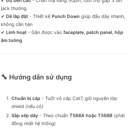
✔
Độ bền cao
- Chân mạ vàng 50μm, tuổi thọ gấp 3 lần
jack thường
✔
Dễ lắp đặt
- Thiết kế
Punch Down
giúp đấu dây nhanh,
không cần hàn
✔
Linh hoạt
- Gắn được vào
faceplate, patch panel, hộp
âm tường
🔧 Hướng dẫn sử dụng
Chuẩn bị cáp
- Tuốt vỏ cáp Cat7, giữ nguyên lớp
shield (nếu có)
Sắp xếp dây
- Theo chuẩn
T568A hoặc T568B
(phải
đồng nhất hệ thống)