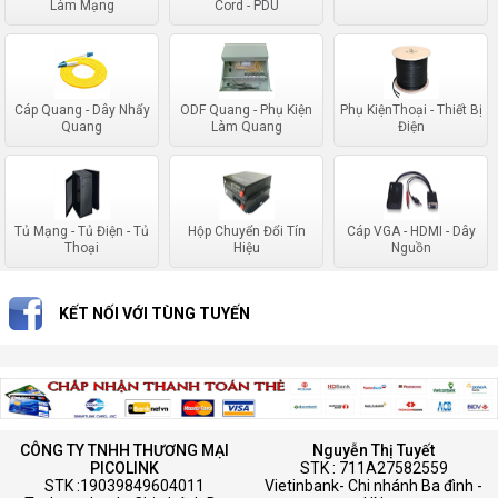
Làm Mạng
Cord - PDU
Cáp Quang - Dây Nhẩy
ODF Quang - Phụ Kiện
Phụ KiệnThoại - Thiết Bị
Quang
Làm Quang
Điện
Tủ Mạng - Tủ Điện - Tủ
Hộp Chuyển Đổi Tín
Cáp VGA - HDMI - Dây
Thoại
Hiệu
Nguồn
KẾT NỐI VỚI TÙNG TUYẾN
CÔNG TY TNHH THƯƠNG MẠI
Nguyễn Thị Tuyết
PICOLINK
STK : 711A27582559
STK :19039849604011
Vietinbank- Chi nhánh Ba đình -