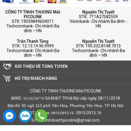
CÔNG TY TNHH THƯƠNG MẠI
Nguyễn Thị Tuyết
PICOLINK
STK : 711A27582559
STK :19039849604011
Vietinbank- Chi nhánh Ba đình -
Techcombank- Chi nhánh Ba
HN
đình – HN
Trần Thanh Tùng
Nguyễn Thị Tuyết
STK : 12.13.14.96.9999
STK: 190.332.8148.7015
Techcombank- Chi nhánh Ba
Techcombank- Chi nhánh Ba
đình – HN
đình – HN
GỚI THIỆU VỀ TÙNG TUYẾN
HỖ TRỢ KHÁCH HÀNG
CÔNG TY TNHH THƯƠNG MẠI PICOLINK
ĐKKD :
Sở KHĐT TP.Hà Nội cấp ngày 28/11/2018
0110239778
Địa chỉ:
30 ngõ 113 phố Yên Hòa, Phường Yên Hòa, TP Hà Nội
ĐT: Hotline:
0915.0915.16
0915.0915.15 -
Email: kinhdoanhpicolink@gmail.com