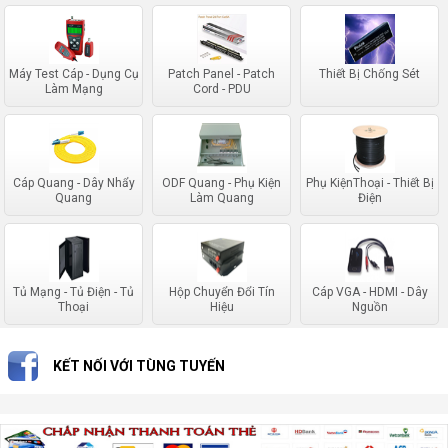
Máy Test Cáp - Dụng Cụ
Patch Panel - Patch
Thiết Bị Chống Sét
Làm Mạng
Cord - PDU
Cáp Quang - Dây Nhẩy
ODF Quang - Phụ Kiện
Phụ KiệnThoại - Thiết Bị
Quang
Làm Quang
Điện
Tủ Mạng - Tủ Điện - Tủ
Hộp Chuyển Đổi Tín
Cáp VGA - HDMI - Dây
Thoại
Hiệu
Nguồn
KẾT NỐI VỚI TÙNG TUYẾN