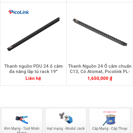
Thanh nguồn PDU 24 ổ cắm
Thanh Nguồn 24 Ổ cắm chuẩn
đa năng lắp tủ rack 19"
C13, Có Atomat, Picolink PL-
Picolink PL-PDU24
PDU24-C13
Liên hệ
1,650,000 ₫
Kìm Mạng - Tool Nhấn
Hạt mạng - Modul Jack
Cáp Mạng - Cáp Thoại