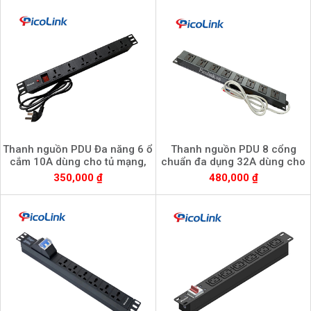
Thanh nguồn PDU Đa năng 6 ổ
Thanh nguồn PDU 8 cổng
cắm 10A dùng cho tủ mạng,
chuẩn đa dụng 32A dùng cho
Picolink PL-PDU6-10A
tủ mạng
350,000 ₫
480,000 ₫