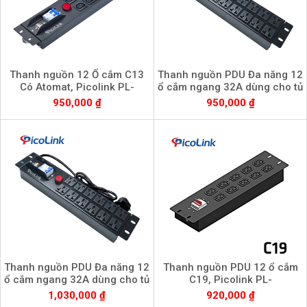
Thanh nguồn 12 Ổ cắm C13
Thanh nguồn PDU Đa năng 12
Có Atomat, Picolink PL-
ổ cắm ngang 32A dùng cho tủ
PDU12MBC13
mạng, Picolink PL-12P-32A
950,000 ₫
950,000 ₫
Thanh nguồn PDU Đa năng 12
Thanh nguồn PDU 12 ổ cắm
ổ cắm ngang 32A dùng cho tủ
C19, Picolink PL-
mạng, Picolink PL-12D-32A
PDU12MBC19
1,030,000 ₫
920,000 ₫