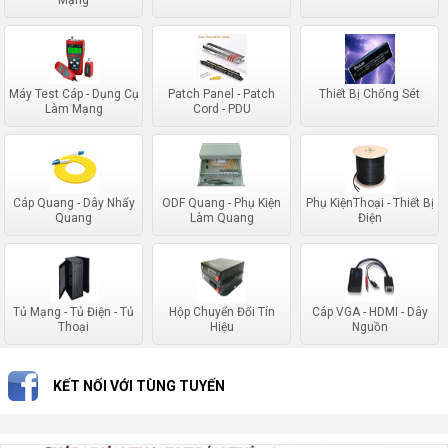
Mạng
Máy Test Cáp - Dụng Cụ
Patch Panel - Patch
Thiết Bị Chống Sét
Làm Mạng
Cord - PDU
Cáp Quang - Dây Nhẩy
ODF Quang - Phụ Kiện
Phụ KiệnThoại - Thiết Bị
Quang
Làm Quang
Điện
Tủ Mạng - Tủ Điện - Tủ
Hộp Chuyển Đổi Tín
Cáp VGA - HDMI - Dây
Thoại
Hiệu
Nguồn
KẾT NỐI VỚI TÙNG TUYẾN