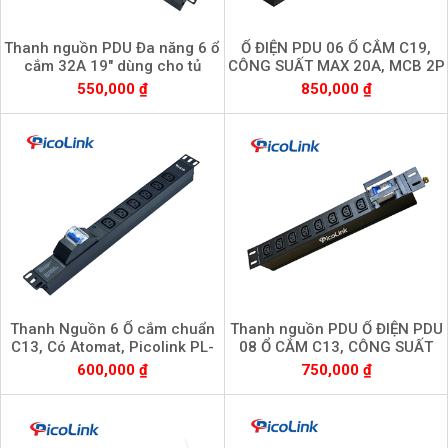
Thanh nguồn PDU Đa năng 6 ổ
Ổ ĐIỆN PDU 06 Ổ CẮM C19,
cắm 32A 19" dùng cho tủ
CÔNG SUẤT MAX 20A, MCB 2P
mạng PL-6P-32A
32A
550,000 ₫
850,000 ₫
Thanh Nguồn 6 Ổ cắm chuẩn
Thanh nguồn PDU Ổ ĐIỆN PDU
C13, Có Atomat, Picolink PL-
08 Ổ CẮM C13, CÔNG SUẤT
PDU6MBC13
MAX 20A, MCB 2P 32A
600,000 ₫
750,000 ₫