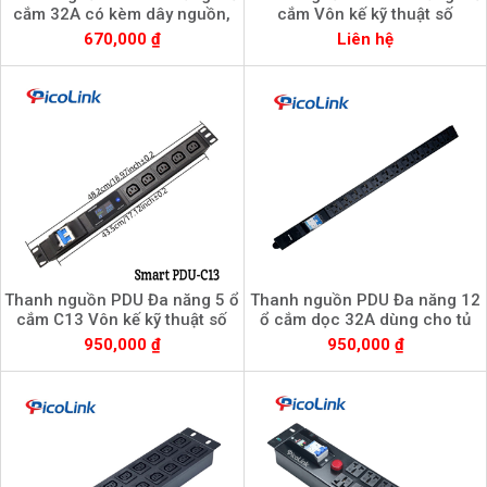
cắm 32A có kèm dây nguồn,
cắm Vôn kế kỹ thuật số
PL-PDU8D-32A
670,000 ₫
Liên hệ
Thanh nguồn PDU Đa năng 5 ổ
Thanh nguồn PDU Đa năng 12
cắm C13 Vôn kế kỹ thuật số
ổ cắm dọc 32A dùng cho tủ
mạng, PL-12PD-32A
950,000 ₫
950,000 ₫