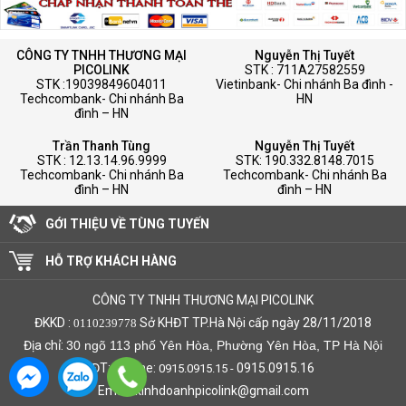
CÔNG TY TNHH THƯƠNG MẠI
Nguyễn Thị Tuyết
PICOLINK
STK : 711A27582559
STK :19039849604011
Vietinbank- Chi nhánh Ba đình -
Techcombank- Chi nhánh Ba
HN
đình – HN
Trần Thanh Tùng
Nguyễn Thị Tuyết
STK : 12.13.14.96.9999
STK: 190.332.8148.7015
Techcombank- Chi nhánh Ba
Techcombank- Chi nhánh Ba
đình – HN
đình – HN
GỚI THIỆU VỀ TÙNG TUYẾN
HỖ TRỢ KHÁCH HÀNG
CÔNG TY TNHH THƯƠNG MẠI PICOLINK
ĐKKD :
Sở KHĐT TP.Hà Nội cấp ngày 28/11/2018
0110239778
Địa chỉ:
30 ngõ 113 phố Yên Hòa, Phường Yên Hòa, TP Hà Nội
ĐT: Hotline:
0915.0915.16
0915.0915.15 -
Email: kinhdoanhpicolink@gmail.com