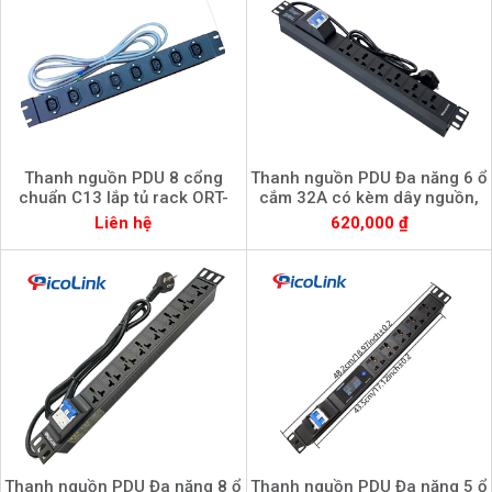
Thanh nguồn PDU 8 cổng
Thanh nguồn PDU Đa năng 6 ổ
chuẩn C13 lắp tủ rack ORT-
cắm 32A có kèm dây nguồn,
C1310-8-AV chính hãng
Picolink PL-PDU6D-32A
Liên hệ
620,000 ₫
Thanh nguồn PDU Đa năng 8 ổ
Thanh nguồn PDU Đa năng 5 ổ