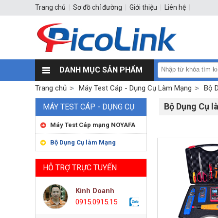
Trang chủ
|
Sơ đồ chỉ đường
|
Giới thiệu
|
Liên hệ
|
DANH MỤC SẢN PHẨM
Trang chủ
Máy Test Cáp - Dụng Cụ Làm Mạng
Bộ 
Bộ Dụng Cụ 
MÁY TEST CÁP - DỤNG CỤ
LÀM MẠNG
Máy Test Cáp mạng NOYAFA
Bộ Dụng Cụ làm Mạng
HỖ TRỢ TRỰC TUYẾN
Kinh Doanh
0915.0915.15