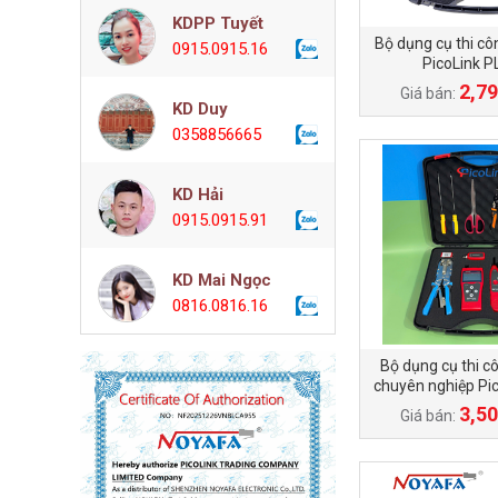
KDPP Tuyết
Bộ dụng cụ thi cô
0915.0915.16
PicoLink P
2,79
Giá bán:
KD Duy
0358856665
KD Hải
0915.0915.91
KD Mai Ngọc
0816.0816.16
Bộ dụng cụ thi c
chuyên nghiệp Pic
Chính 
3,50
Giá bán: