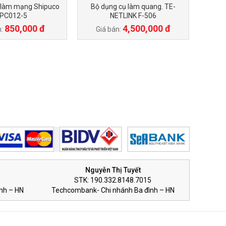
 làm mạng Shipuco
Bộ dụng cụ làm quang. TE-
PC012-5
NETLINK F-506
850,000 đ
4,500,000 đ
n:
Giá bán:
Nguyễn Thị Tuyết
STK: 190.332.8148.7015
nh – HN
Techcombank- Chi nhánh Ba đình – HN