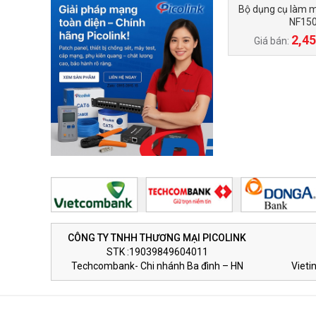
Bộ dụng cụ làm
NF15
2,45
Giá bán:
CÔNG TY TNHH THƯƠNG MẠI PICOLINK
STK :19039849604011
Techcombank- Chi nhánh Ba đình – HN
Vieti