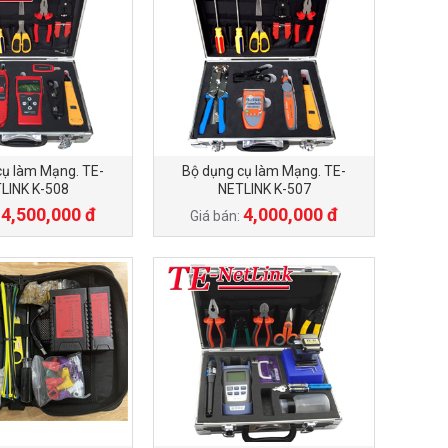
cụ làm Mạng. TE-
Bộ dụng cụ làm Mạng. TE-
LINK K-508
NETLINK K-507
4,500,000 đ
4,000,000 đ
:
Giá bán: