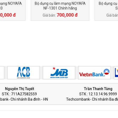
 mạng NOYAFA
Bộ dụng cụ làm mạng NOYAFA
Bộ dụng cụ
03
NF-1301 Chính hãng
S
0,000 đ
700,000 đ
Giá bán:
Giá bá
Nguyễn Thị Tuyết
Trần Thanh Tùng
STK : 711A27582559
STK : 12.13.14.96.9999
nbank- Chi nhánh Ba đình - HN
Techcombank- Chi nhánh Ba đì