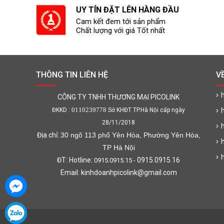
UY TÍN ĐẶT LÊN HÀNG ĐẦU
Cam kết đem tới sản phẩm
Chất lượng với giá Tốt nhất
THÔNG TIN LIÊN HỆ
V
h
CÔNG TY TNHH THƯƠNG MẠI PICOLINK
0110239778
ĐKKD :
Sở KHĐT TP.Hà Nội cấp ngày
28/11/2018
Địa chỉ:
30 ngõ 113 phố Yên Hòa, Phường Yên Hòa,
TP Hà Nội
ĐT: Hotline:
0915.0915.16
0915.0915.15 -
Email: kinhdoanhpicolink@gmail.com