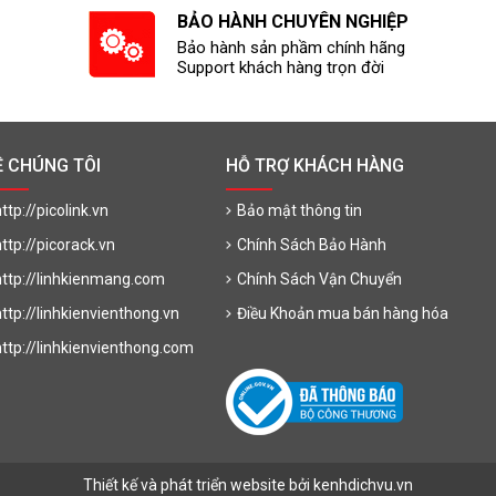
BẢO HÀNH CHUYÊN NGHIỆP
Bảo hành sản phầm chính hãng
Support khách hàng trọn đời
Ề CHÚNG TÔI
HỖ TRỢ KHÁCH HÀNG
ttp://picolink.vn
Bảo mật thông tin
http://picorack.vn
Chính Sách Bảo Hành
http://linhkienmang.com
Chính Sách Vận Chuyển
http://linhkienvienthong.vn
Điều Khoản mua bán hàng hóa
http://linhkienvienthong.com
Thiết kế và phát triển website bởi kenhdichvu.vn