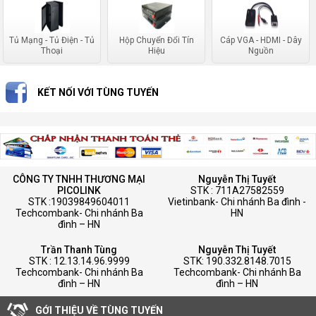
Tủ Mạng - Tủ Điện - Tủ
Hộp Chuyển Đổi Tín
Cáp VGA - HDMI - Dây
Thoại
Hiệu
Nguồn
KẾT NỐI VỚI TÙNG TUYẾN
CÔNG TY TNHH THƯƠNG MẠI
Nguyễn Thị Tuyết
PICOLINK
STK : 711A27582559
STK :19039849604011
Vietinbank- Chi nhánh Ba đình -
Techcombank- Chi nhánh Ba
HN
đình – HN
Trần Thanh Tùng
Nguyễn Thị Tuyết
STK : 12.13.14.96.9999
STK: 190.332.8148.7015
Techcombank- Chi nhánh Ba
Techcombank- Chi nhánh Ba
đình – HN
đình – HN
GỚI THIỆU VỀ TÙNG TUYẾN