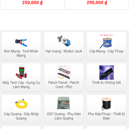
3100 A/B
Netlink
250,000 ₫
290,000 ₫
Kìm Mạng - Tool Nhấn
Hạt mạng - Modul Jack
Cáp Mạng - Cáp Thoại
Mạng
Máy Test Cáp - Dụng Cụ
Patch Panel - Patch
Thiết Bị Chống Sét
Làm Mạng
Cord - PDU
Cáp Quang - Dây Nhẩy
ODF Quang - Phụ Kiện
Phụ KiệnThoại - Thiết Bị
Quang
Làm Quang
Điện