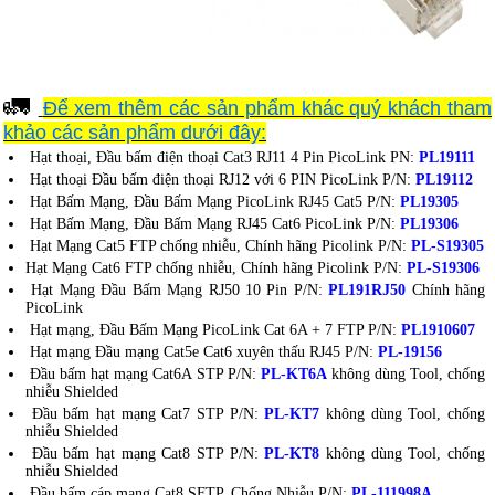
🚛
Để xem thêm các sản phẩm khác quý khách tham
khảo các sản phẩm dưới đây:
Hạt thoại, Đầu bấm điện thoại Cat3 RJ11 4 Pin PicoLink PN:
PL19111
Hạt thoại Đầu bấm điện thoại RJ12 với 6 PIN PicoLink P/N:
PL19112
Hạt Bấm Mạng, Đầu Bấm Mạng PicoLink RJ45 Cat5 P/N:
PL19305
Hạt Bấm Mạng, Đầu Bấm Mạng RJ45 Cat6 PicoLink P/N:
PL19306
Hạt Mạng Cat5 FTP chống nhiễu, Chính hãng Picolink P/N:
PL-S19305
Hạt Mạng Cat6 FTP chống nhiễu, Chính hãng Picolink P/N:
PL-S19306
Hạt Mạng Đầu Bấm Mạng RJ50 10 Pin P/N:
PL191RJ50
Chính hãng
PicoLink
Hạt mạng, Đầu Bấm Mạng PicoLink Cat 6A + 7 FTP P/N:
PL1910607
Hạt mạng Đầu mạng Cat5e Cat6 xuyên thấu RJ45 P/N:
PL-19156
Đầu bấm hạt mạng Cat6A STP P/N:
PL-KT6A
không dùng Tool, chống
nhiễu Shielded
Đầu bấm hạt mạng Cat7 STP P/N:
PL-KT7
không dùng Tool, chống
nhiễu Shielded
Đầu bấm hạt mạng Cat8 STP P/N:
PL-KT8
không dùng Tool, chống
nhiễu Shielded
Đầu bấm cáp mạng Cat8 SFTP, Chống Nhiễu P/N:
PL-111998A