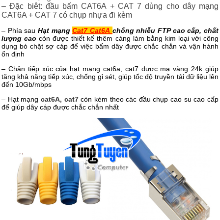
– Đặc biêt: đầu bấm CAT6A + CAT 7 dùng cho dây mạng
CAT6A + CAT 7 có chụp nhựa đi kèm
– Phía sau
Hạt mạng
Cat7 Cat6A
chống nhiễu FTP cao cấp, chất
lượng cao
còn được thiết kế thêm càng làm bằng kim loại với công
dụng bó chặt sợ cáp để việc bấm dây được chắc chắn và vận hành
ổn định
– Chân tiếp xúc của hạt mạng cat6a, cat7 đươc mạ vàng 24k giúp
tăng khả năng tiếp xúc, chống gỉ sét, giúp tốc độ truyền tải dữ liệu lên
đến 10Gb/mbps
– Hạt mạng
cat6A, cat7
còn kèm theo các đầu chụp cao su cao cấp
để giúp dây cáp được chắc chắn nhất