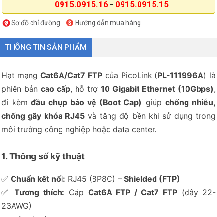
0915.0915.16
-
0915.0915.15
Sơ đồ chỉ đường
Hướng dẫn mua hàng
THÔNG TIN SẢN PHẨM
Hạt mạng
Cat6A/Cat7 FTP
của PicoLink (
PL-111996A
) là
phiên bản
cao cấp
, hỗ trợ
10 Gigabit Ethernet (10Gbps)
,
đi kèm
đầu chụp bảo vệ (Boot Cap)
giúp
chống nhiễu,
chống gãy khóa RJ45
và tăng độ bền khi sử dụng trong
môi trường công nghiệp hoặc data center.
1. Thông số kỹ thuật
✅
Chuẩn kết nối:
RJ45 (8P8C) –
Shielded (FTP)
✅
Tương thích:
Cáp
Cat6A FTP / Cat7 FTP
(dây 22-
23AWG)