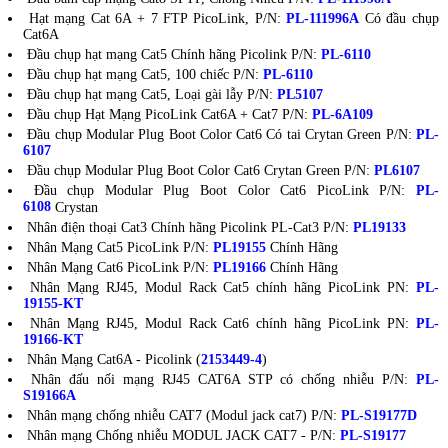
Hạt mạng Cat 6A + 7 FTP PicoLink, P/N:
PL-111996A
Có đầu chụp
Cat6A
Đầu chụp hạt mạng Cat5 Chính hãng Picolink P/N:
PL-6110
Đầu chụp hạt mạng Cat5, 100 chiếc P/N:
PL-6110
Đầu chụp hạt mạng Cat5, Loại gài lẫy P/N:
PL5107
Đầu chụp Hạt Mạng PicoLink Cat6A + Cat7 P/N:
PL-6A109
Đầu chụp Modular Plug Boot Color Cat6 Có tai Crytan Green P/N:
PL-
6107
Đầu chụp Modular Plug Boot Color Cat6 Crytan Green P/N:
PL6107
Đầu chụp Modular Plug Boot Color Cat6 PicoLink P/N:
PL-
6108
Crystan
Nhân điện thoại Cat3 Chính hãng Picolink PL-Cat3 P/N:
PL19133
Nhân Mạng Cat5 PicoLink P/N:
PL19155
Chính Hãng
Nhân Mạng Cat6 PicoLink P/N:
PL19166
Chính Hãng
Nhân Mạng RJ45, Modul Rack Cat5 chính hãng PicoLink PN:
PL-
19155-KT
Nhân Mạng RJ45, Modul Rack Cat6 chính hãng PicoLink PN:
PL-
19166-KT
Nhân Mạng Cat6A - Picolink (
2153449-4
)
Nhân đấu nối mạng RJ45 CAT6A STP có chống nhiễu P/N:
PL-
S19166A
Nhân mạng chống nhiễu CAT7 (Modul jack cat7) P/N:
PL-S19177D
Nhân mạng Chống nhiễu MODUL JACK CAT7 - P/N:
PL-S19177