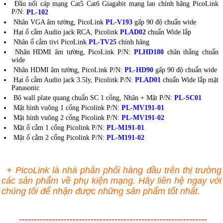
Đầu nối cáp mạng Cat5 Cat6 Giagabit mạng lan chính hãng PicoLink
P/N:
PL-102
Nhân VGA âm tường, PicoLink
PL-V193
gấp 90 độ chuẩn wide
Hạt ổ cắm Audio jack RCA, Picolink
PLAD02
chuẩn Wide lắp
Nhân ổ cắm tivi PicoLink
PL-TV25
chính hãng
Nhân HDMI âm tường, PicoLink P/N:
PLHD180
chân thẳng chuẩn
wide
Nhân HDMI âm tường, PicoLink P/N:
PL-HD90
gấp 90 độ chuẩn wide
Hạt ổ cắm Audio jack 3.5ly, Picolink P/N:
PLAD01
chuẩn Wide lắp mặt
Panasonic
Bộ wall plate quang chuẩn SC 1 cổng, Nhân + Mặt P/N:
PL-SC01
Mặt hình vuông 1 cổng Picolink P/N:
PL-MV191-01
Mặt hình vuông 2 cổng Picolink P/N:
PL-MV191-02
Mặt ổ cắm 1 cổng Picolink P/N:
PL-M191-01
Mặt ổ cắm 2 cổng Picolink P/N:
PL-M191-02
+ PicoLink là nhà phân phối hàng đầu trên thị trường
các sản phẩm về phụ kiện mạng. Hãy liên hệ ngay với
chúng tôi để nhận được những sản phẩm tốt nhất.
---------------------------------------------------------------