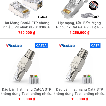
Hạt Mạng Cat6A FTP chống
Hạt mạng, Đầu Bấm Mạng
nhiễu, Picolink PL-S19306A
PicoLink Cat 6A + 7 FTP, PL-
1910607
750,000 ₫
1,250,000 ₫
Đầu bấm hạt mạng Cat6A STP
Đầu bấm hạt mạng Cat7 STP
không dùng Tool, chống nhiễu,
không dùng Tool, chống nhiễu,
PicoLink PL-KT6A
Picolink PL-KT7
130,000 ₫
150,000 ₫