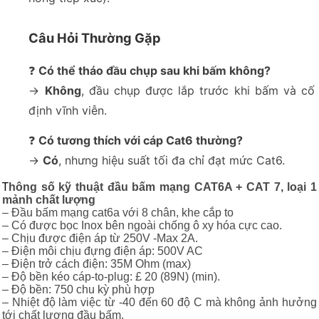
Câu Hỏi Thường Gặp
❓
Có thể tháo đầu chụp sau khi bấm không?
→
Không
, đầu chụp được lắp trước khi bấm và cố
định vĩnh viễn.
❓
Có tương thích với cáp Cat6 thường?
→
Có
, nhưng hiệu suất tối đa chỉ đạt mức Cat6.
T
hông số kỹ thuật đầu bấm mạng CAT6A + CAT 7, loại 1
mảnh chất lượng
– Đầu bấm mạng cat6a với 8 chân, khe cắp to
– Có được bọc Inox bên ngoài chống ô xy hóa cực cao.
– Chịu được điện áp từ 250V -Max 2A.
– Điện môi chịu đựng điện áp: 500V AC
– Điện trở cách điện: 35M Ohm (max)
– Độ bền kéo cáp-to-plug: £ 20 (89N) (min).
– Độ bền: 750 chu kỳ phù hợp
– Nhiệt độ làm việc từ -40 đến 60 độ C mà không ảnh hưởng
tới chất lượng đầu bấm.