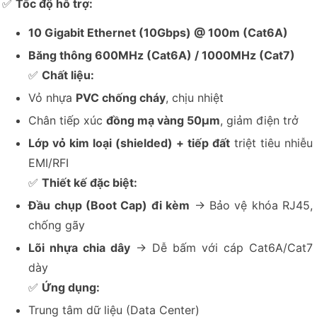
✅
Tốc độ hỗ trợ:
10 Gigabit Ethernet (10Gbps) @ 100m (Cat6A)
Băng thông 600MHz (Cat6A) / 1000MHz (Cat7)
✅
Chất liệu:
Vỏ nhựa
PVC chống cháy
, chịu nhiệt
Chân tiếp xúc
đồng mạ vàng 50μm
, giảm điện trở
Lớp vỏ kim loại (shielded) + tiếp đất
triệt tiêu nhiễu
EMI/RFI
✅
Thiết kế đặc biệt:
Đầu chụp (Boot Cap) đi kèm
→ Bảo vệ khóa RJ45,
chống gãy
Lõi nhựa chia dây
→ Dễ bấm với cáp Cat6A/Cat7
dày
✅
Ứng dụng:
Trung tâm dữ liệu (Data Center)