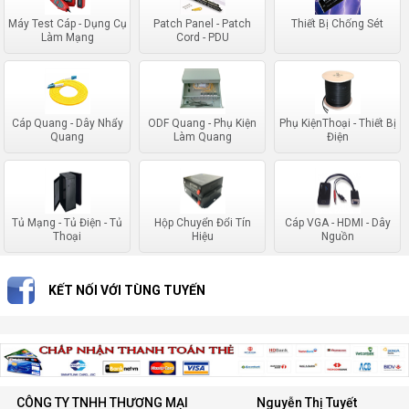
Máy Test Cáp - Dụng Cụ
Patch Panel - Patch
Thiết Bị Chống Sét
Làm Mạng
Cord - PDU
Cáp Quang - Dây Nhẩy
ODF Quang - Phụ Kiện
Phụ KiệnThoại - Thiết Bị
Quang
Làm Quang
Điện
Tủ Mạng - Tủ Điện - Tủ
Hộp Chuyển Đổi Tín
Cáp VGA - HDMI - Dây
Thoại
Hiệu
Nguồn
KẾT NỐI VỚI TÙNG TUYẾN
CÔNG TY TNHH THƯƠNG MẠI
Nguyễn Thị Tuyết