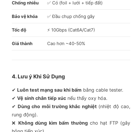
Chống nhiễu
✅ Có (foil + lưới + tiếp đất)
Bảo vệ khóa
✅ Đầu chụp chống gãy
Tốc độ
⚡ 10Gbps (Cat6A/Cat7)
Giá thành
Cao hơn ~40-50%
4. Lưu ý Khi Sử Dụng
✔
Luôn test mạng sau khi bấm
bằng cable tester.
✔
Vệ sinh chân tiếp xúc
nếu thấy oxy hóa.
✔
Dùng cho môi trường khắc nghiệt
(nhiệt độ cao,
rung động).
❌
Không dùng kìm bấm thường
cho hạt FTP (gây
hỏng tiếp xúc).