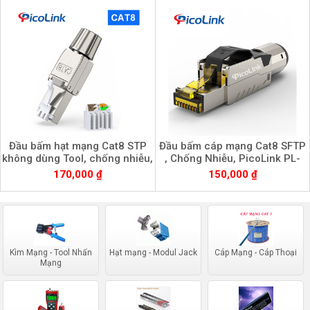
Đầu bấm hạt mạng Cat8 STP
Đầu bấm cáp mạng Cat8 SFTP
không dùng Tool, chống nhiễu,
, Chống Nhiễu, PicoLink PL-
Picolink PL-KT8
111998A
170,000 ₫
150,000 ₫
Kìm Mạng - Tool Nhấn
Hạt mạng - Modul Jack
Cáp Mạng - Cáp Thoại
Mạng