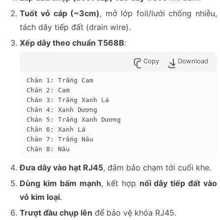
Tuốt vỏ cáp (~3cm)
, mở lớp foil/lưới chống nhiễu,
tách dây tiếp đất (drain wire).
Xếp dây theo chuẩn T568B
:
Copy
Download
Chân 1: Trắng Cam  

Chân 2: Cam  

Chân 3: Trắng Xanh Lá  

Chân 4: Xanh Dương  

Chân 5: Trắng Xanh Dương  

Chân 6: Xanh Lá  

Chân 7: Trắng Nâu  

Chân 8: Nâu  
Đưa dây vào hạt RJ45
, đảm bảo chạm tới cuối khe.
Dùng kìm bấm mạnh
, kết hợp
nối dây tiếp đất vào
vỏ kim loại
.
Trượt đầu chụp lên
để bảo vệ khóa RJ45.