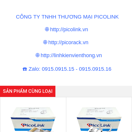
CÔNG TY TNHH THƯƠNG MẠI PICOLINK
🌐 http://picolink.vn
🌐 http://picorack.vn
🌐 http://linhkienvienthong.vn
☎
️ Zalo: 0915.0915.15 - 0915.0915.16
SẢN PHẨM CÙNG LOẠI