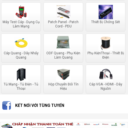
Máy Test Cáp - Dụng Cụ
Patch Panel - Patch
Thiết Bị Chống Sét
Làm Mạng
Cord - PDU
Cáp Quang - Dây Nhẩy
ODF Quang - Phụ Kiện
Phụ KiệnThoại - Thiết Bị
Quang
Làm Quang
Điện
Tủ Mạng - Tủ Điện - Tủ
Hộp Chuyển Đổi Tín
Cáp VGA - HDMI - Dây
Thoại
Hiệu
Nguồn
KẾT NỐI VỚI TÙNG TUYẾN