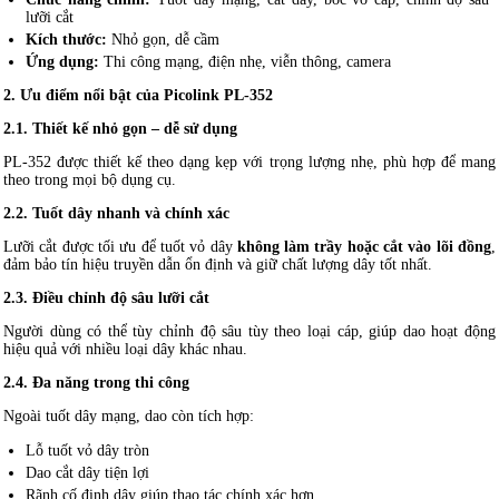
lưỡi cắt
Kích thước:
Nhỏ gọn, dễ cầm
Ứng dụng:
Thi công mạng, điện nhẹ, viễn thông, camera
2. Ưu điểm nổi bật của Picolink PL-352
2.1. Thiết kế nhỏ gọn – dễ sử dụng
PL-352 được thiết kế theo dạng kẹp với trọng lượng nhẹ, phù hợp để mang
theo trong mọi bộ dụng cụ.
2.2. Tuốt dây nhanh và chính xác
Lưỡi cắt được tối ưu để tuốt vỏ dây
không làm trầy hoặc cắt vào lõi đồng
,
đảm bảo tín hiệu truyền dẫn ổn định và giữ chất lượng dây tốt nhất.
2.3. Điều chỉnh độ sâu lưỡi cắt
Người dùng có thể tùy chỉnh độ sâu tùy theo loại cáp, giúp dao hoạt động
hiệu quả với nhiều loại dây khác nhau.
2.4. Đa năng trong thi công
Ngoài tuốt dây mạng, dao còn tích hợp:
Lỗ tuốt vỏ dây tròn
Dao cắt dây tiện lợi
Rãnh cố định dây giúp thao tác chính xác hơn