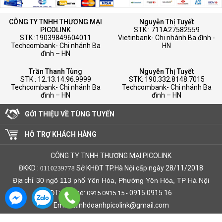
CÔNG TY TNHH THƯƠNG MẠI
Nguyễn Thị Tuyết
PICOLINK
STK : 711A27582559
STK :19039849604011
Vietinbank- Chi nhánh Ba đình -
Techcombank- Chi nhánh Ba
HN
đình – HN
Trần Thanh Tùng
Nguyễn Thị Tuyết
STK : 12.13.14.96.9999
STK: 190.332.8148.7015
Techcombank- Chi nhánh Ba
Techcombank- Chi nhánh Ba
đình – HN
đình – HN
GỚI THIỆU VỀ TÙNG TUYẾN
HỖ TRỢ KHÁCH HÀNG
CÔNG TY TNHH THƯƠNG MẠI PICOLINK
ĐKKD :
Sở KHĐT TP.Hà Nội cấp ngày 28/11/2018
0110239778
Địa chỉ:
30 ngõ 113 phố Yên Hòa, Phường Yên Hòa, TP Hà Nội
ĐT: Hotline:
0915.0915.16
0915.0915.15 -
Email: kinhdoanhpicolink@gmail.com