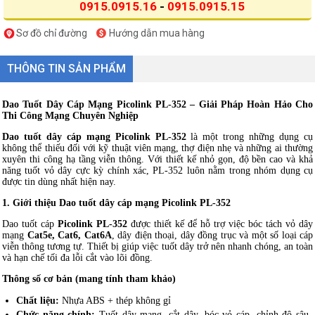
0915.0915.16
-
0915.0915.15
Sơ đồ chỉ đường
Hướng dẫn mua hàng
THÔNG TIN SẢN PHẨM
Dao Tuốt Dây Cáp Mạng Picolink PL-352 – Giải Pháp Hoàn Hảo Cho
Thi Công Mạng Chuyên Nghiệp
Dao tuốt dây cáp mạng Picolink PL-352
là một trong những dụng cụ
không thể thiếu đối với kỹ thuật viên mạng, thợ điện nhẹ và những ai thường
xuyên thi công hạ tầng viễn thông. Với thiết kế nhỏ gọn, độ bền cao và khả
năng tuốt vỏ dây cực kỳ chính xác, PL-352 luôn nằm trong nhóm dụng cụ
được tin dùng nhất hiện nay.
1. Giới thiệu Dao tuốt dây cáp mạng Picolink PL-352
Dao tuốt cáp
Picolink PL-352
được thiết kế để hỗ trợ việc bóc tách vỏ dây
mạng
Cat5e, Cat6, Cat6A
, dây điện thoại, dây đồng trục và một số loại cáp
viễn thông tương tự. Thiết bị giúp việc tuốt dây trở nên nhanh chóng, an toàn
và hạn chế tối đa lỗi cắt vào lõi đồng.
Thông số cơ bản (mang tính tham khảo)
Chất liệu:
Nhựa ABS + thép không gỉ
Chức năng chính:
Tuốt dây mạng, cắt dây, bóc vỏ cáp, chỉnh độ sâu