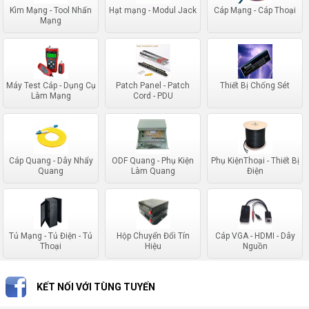
Kìm Mạng - Tool Nhấn
Hạt mạng - Modul Jack
Cáp Mạng - Cáp Thoại
Mạng
Máy Test Cáp - Dụng Cụ
Patch Panel - Patch
Thiết Bị Chống Sét
Làm Mạng
Cord - PDU
Cáp Quang - Dây Nhẩy
ODF Quang - Phụ Kiện
Phụ KiệnThoại - Thiết Bị
Quang
Làm Quang
Điện
Tủ Mạng - Tủ Điện - Tủ
Hộp Chuyển Đổi Tín
Cáp VGA - HDMI - Dây
Thoại
Hiệu
Nguồn
KẾT NỐI VỚI TÙNG TUYẾN