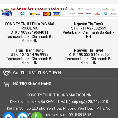
CÔNG TY TNHH THƯƠNG MẠI
Nguyễn Thị Tuyết
PICOLINK
STK : 711A27582559
STK :19039849604011
Vietinbank- Chi nhánh Ba đình -
Techcombank- Chi nhánh Ba
HN
đình – HN
Trần Thanh Tùng
Nguyễn Thị Tuyết
STK : 12.13.14.96.9999
STK: 190.332.8148.7015
Techcombank- Chi nhánh Ba
Techcombank- Chi nhánh Ba
đình – HN
đình – HN
GỚI THIỆU VỀ TÙNG TUYẾN
HỖ TRỢ KHÁCH HÀNG
CÔNG TY TNHH THƯƠNG MẠI PICOLINK
ĐKKD :
Sở KHĐT TP.Hà Nội cấp ngày 28/11/2018
0110239778
Địa chỉ:
30 ngõ 113 phố Yên Hòa, Phường Yên Hòa, TP Hà Nội
ĐT: Hotline:
0915.0915.16
0915.0915.15 -