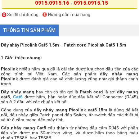
0915.0915.16
-
0915.0915.15
Sơ đồ chỉ đường
Hướng dẫn mua hàng
THÔNG TIN SẢN PHẨM
Dây nhảy Picolink Cat5 1.5m – Patch cord Picolink Cat5 1.5m
1.Giới thiệu chung:
Picolink
nhiều năm qua đã là cái tên được lựa chọn đầu tiên của các
công trình tại Việt Nam. Các sản phẩm
dây nhảy mạng
Picolink
được đánh giá cao về chất lượng cũng như giá thành cạnh
tranh.
Dây nhảy mạng
hay còn có tên gọi là
Patch cord
là sợi
dây mạng
cat5
,
Cat6
được bấm, hàn hoặc đúc đầu kết nối Connecter (RJ45)
sẵn ở 2 đầu với các chuẩn kết nối.
Công dụng của
dây nhảy mạng Picolink cat5 15m
là dùng để kết
nối, đấu nhảy giữa Patch panel đến Switch, từ switch đến các thiết bị
và từ ổ cắm mạng đến máy tính.
Cáp nhảy mạng Cat5
cấu thành từ những đầu cấm RJ45 với phần
tiếp xúc được mạ 50-micron vàng, và được bấm theo bảng màu
chuẩn T568A, hay T568B.