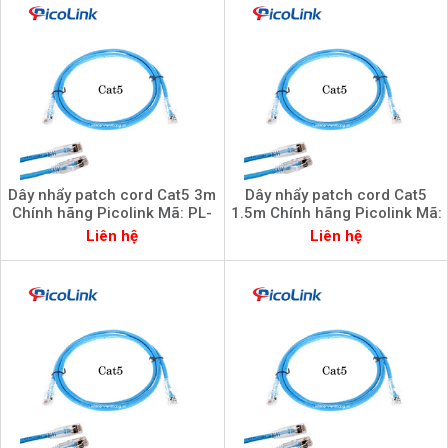
Dây nhẩy patch cord Cat5 3m
Dây nhẩy patch cord Cat5
Chính hãng Picolink Mã: PL-
1.5m Chính hãng Picolink Mã:
52300-3
PL-52300-015
Liên hệ
Liên hệ