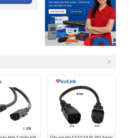
áy tính 2 chân tiết
Dây nguồn C13 C14 lõi 3*1.5mm