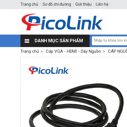
Trang chủ
|
Sơ đồ chỉ đường
|
Giới thiệu
|
Liên hệ
|
DANH MỤC SẢN PHẨM
Trang chủ
Cáp VGA - HDMI - Dây Nguồn
CÁP NGU