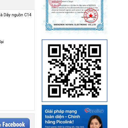
là Dây nguồn C14
đại