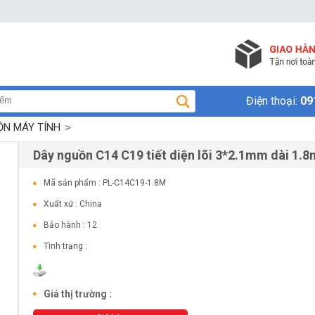
Điện thoại:
09
ỒN MÁY TÍNH
Dây nguồn C14 C19 tiết diện lõi 3*2.1mm dài 1.8
Mã sản phẩm : PL-C14C19-1.8M
Xuất xứ : China
Bảo hành : 12
Tình trạng :
Giá thị trường :