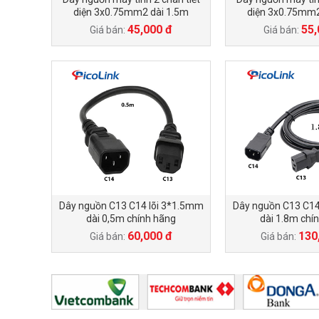
diện 3x0.75mm2 dài 1.5m
diện 3x0.75mm2
45,000 đ
55,
Giá bán:
Giá bán:
Dây nguồn C13 C14 lõi 3*1.5mm
Dây nguồn C13 C14
dài 0,5m chính hãng
dài 1.8m chí
60,000 đ
130
Giá bán:
Giá bán: