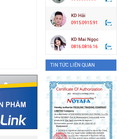
KD Hải
0915.0915.91
KD Mai Ngọc
0816.0816.16
TIN TỨC LIÊN QUAN