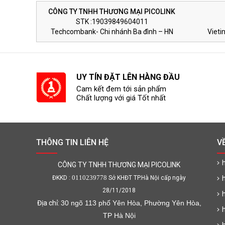
CÔNG TY TNHH THƯƠNG MẠI PICOLINK
STK :19039849604011
Techcombank- Chi nhánh Ba đình – HN
Vieti
UY TÍN ĐẶT LÊN HÀNG ĐẦU
Cam kết đem tới sản phẩm
Chất lượng với giá Tốt nhất
THÔNG TIN LIÊN HỆ
V
h
CÔNG TY TNHH THƯƠNG MẠI PICOLINK
0110239778
ĐKKD :
Sở KHĐT TP.Hà Nội cấp ngày
28/11/2018
Địa chỉ:
30 ngõ 113 phố Yên Hòa, Phường Yên Hòa,
TP Hà Nội