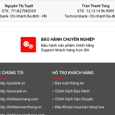
Nguyễn Thị Tuyết
Trần Thanh Tùng
STK : 711A27582559
STK : 12.13.14.96.9999
nbank- Chi nhánh Ba đình - HN
Techcombank- Chi nhánh Ba đì
BẢO HÀNH CHUYÊN NGHIỆP
Bảo hành sản phầm chính hãng
Support khách hàng trọn đời
Ề CHÚNG TÔI
HỖ TRỢ KHÁCH HÀNG
ttp://picolink.vn
Bảo mật thông tin
http://picorack.vn
Chính Sách Bảo Hành
http://linhkienmang.com
Chính Sách Vận Chuyển
http://linhkienvienthong.vn
Điều Khoản mua bán hàng hóa
http://linhkienvienthong.com