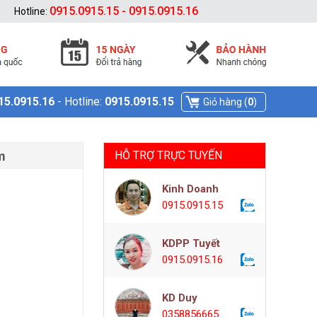
0915.0915.15 - 0915.0915.16
Hotline:
15.0915.16
- Hotline:
0915.0915.15
Giỏ hàng (
0
)
m
HỖ TRỢ TRỰC TUYẾN
Kinh Doanh
0915.0915.15
KDPP Tuyết
0915.0915.16
KD Duy
0358856665