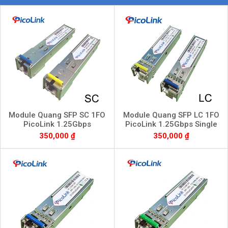
Module Quang SFP SC 1FO
Module Quang SFP LC 1FO
PicoLink 1.25Gbps
PicoLink 1.25Gbps Single
SingleMode Fiber A/B, PL-
Mode Fiber A/B, PL-LCSM-
350,000 ₫
350,000 ₫
SCSM-L20T
L20T