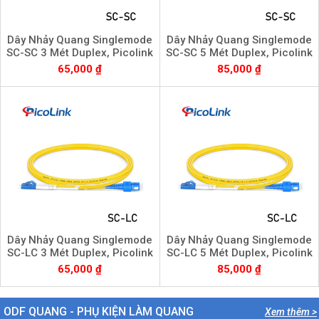
Dây Nhảy Quang Singlemode
Dây Nhảy Quang Singlemode
SC-SC 3 Mét Duplex, Picolink
SC-SC 5 Mét Duplex, Picolink
PL-SCSC03S
PL-SCSC05S
65,000 ₫
85,000 ₫
Dây Nhảy Quang Singlemode
Dây Nhảy Quang Singlemode
SC-LC 3 Mét Duplex, Picolink
SC-LC 5 Mét Duplex, Picolink
PL-SCLC03S
PL-SCLC05S
65,000 ₫
85,000 ₫
ODF QUANG - PHỤ KIỆN LÀM QUANG
Xem thêm >