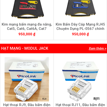
Kìm mạng bấm mạng đa năng,
Kìm Bấm Dây Cáp Mạng RJ45
Cat5, Cat6, Cat6A, Cat7
Chuyên Dụng PL-0567 chính
PicoLink PL-8989
hãng PicoLink
950,000 ₫
950,000 ₫
HẠT MẠNG - MODUL JACK
Xem thêm >
Hạt thoại RJ9, Đầu bấm điện
Hạt thoại RJ11, Đầu bấm điện