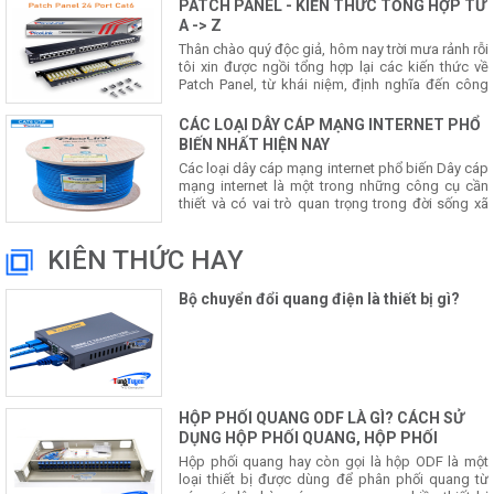
PATCH PANEL - KIẾN THỨC TỔNG HỢP TỪ
A -> Z
Thân chào quý độc giả, hôm nay trời mưa rảnh rỗi
tôi xin được ngồi tổng hợp lại các kiến thức về
Patch Panel, từ khái niệm, định nghĩa đến công
dụng cách dùng và một số các vấn đề khác liên
quan, sẽ l
CÁC LOẠI DÂY CÁP MẠNG INTERNET PHỔ
BIẾN NHẤT HIỆN NAY
Các loại dây cáp mạng internet phổ biến Dây cáp
mạng internet là một trong những công cụ cần
thiết và có vai trò quan trọng trong đời sống xã
hội ngày nay, nhất là khi thời đại công nghệ thông
tin phá
KIÊN THỨC HAY
Bộ chuyển đổi quang điện là thiết bị gì?
HỘP PHỐI QUANG ODF LÀ GÌ? CÁCH SỬ
DỤNG HỘP PHỐI QUANG, HỘP PHỐI
QUANG ODF LÀ GÌ?
Hộp phối quang hay còn gọi là hộp ODF là một
loại thiết bị được dùng để phân phối quang từ