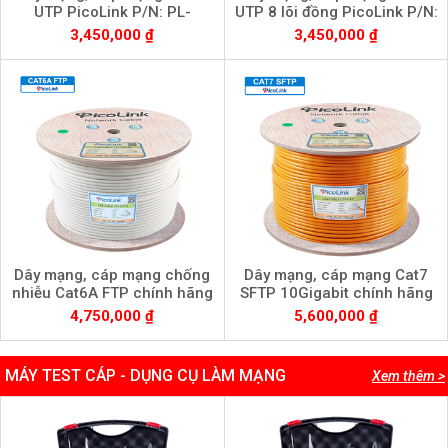
UTP PicoLink P/N: PL-
UTP 8 lõi đồng PicoLink P/N:
UTP305-6E OR
PL-UTP305-6E-BLUE
3,450,000 ₫
3,450,000 ₫
Dây mạng, cáp mạng chống
Dây mạng, cáp mạng Cat7
nhiễu Cat6A FTP chính hãng
SFTP 10Gigabit chính hãng
PicoLink P/N: PL-FTP305-6A
PicoLink mã P/N: PL-
4,750,000 ₫
5,600,000 ₫
SFTP305-C7
MÁY TEST CÁP - DỤNG CỤ LÀM MẠNG
Xem thêm >