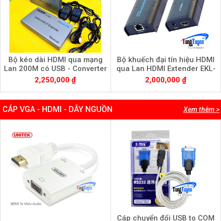
Bộ kéo dài HDMI qua mạng
Bộ khuếch đại tín hiệu HDMI
Lan 200M có USB - Converter
qua Lan HDMI Extender EKL-
HDMI LAN, PL-HDMI200AB-4K
HE150
2,250,000 ₫
2,000,000 ₫
CÁP VGA - HDMI - DÂY NGUỒN
Xem thêm >
Cáp chuyển đổi USB to COM