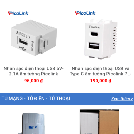
Nhân sạc điện thoại USB 5V-
Nhân sạc điện thoại USB và
2.1A âm tường Picolink
Type C âm tường Picolink PL-
1USB-1TC
95,000 ₫
190,000 ₫
TỦ MẠNG - TỦ ĐIỆN - TỦ THOẠI
Xem thêm >