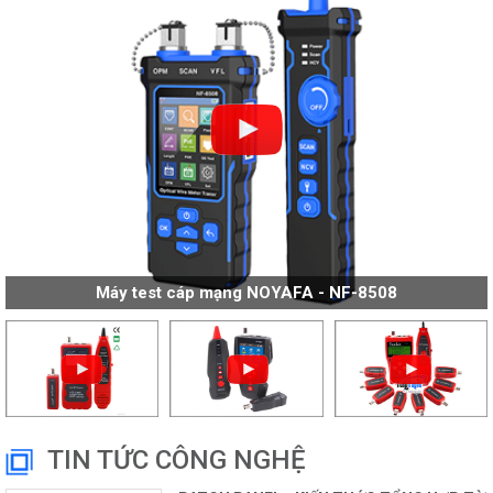
Máy test cáp mạng NOYAFA - NF-8508
TIN TỨC CÔNG NGHỆ