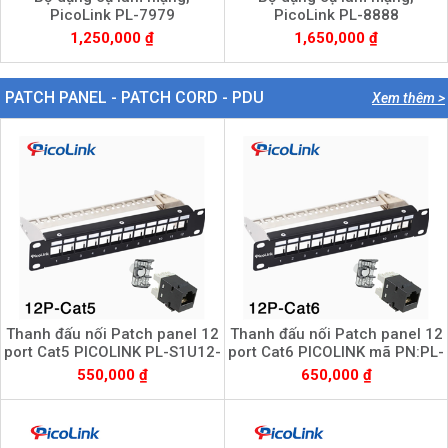
PicoLink PL-7979
PicoLink PL-8888
1,250,000 ₫
1,650,000 ₫
PATCH PANEL - PATCH CORD - PDU
Xem thêm >
Thanh đấu nối Patch panel 12
Thanh đấu nối Patch panel 12
port Cat5 PICOLINK PL-S1U12-
port Cat6 PICOLINK mã PN:PL-
C5
S1U12 -C6
550,000 ₫
650,000 ₫