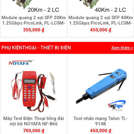
Module quang 2 sợi SFP 20Km
Module quang 2 sợi SFP 40Km
1.25Gbps PicoLink, PL-LCSM-
1.25Gbps PicoLink, PL-LCSM-
L20T
L40T
350,000 ₫
450,000 ₫
PHỤ KIỆNTHOẠI - THIẾT BỊ ĐIỆN
Xem thêm >
Máy Test Điện Thoại tổng đài
Tool nhấn mạng Talon TL-
nội bộ NOYAFA NF-866
914B
700,000 ₫
450,000 ₫