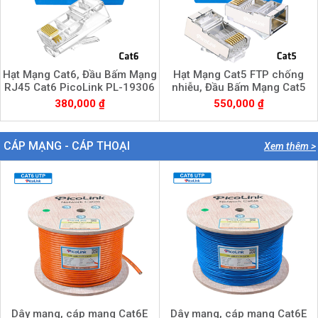
Hạt Mạng Cat6, Đầu Bấm Mạng
Hạt Mạng Cat5 FTP chống
RJ45 Cat6 PicoLink PL-19306
nhiễu, Đầu Bấm Mạng Cat5
FPT, Picolink PL-S19305
380,000 ₫
550,000 ₫
CÁP MẠNG - CÁP THOẠI
Xem thêm >
Dây mạng, cáp mạng Cat6E
Dây mạng, cáp mạng Cat6E