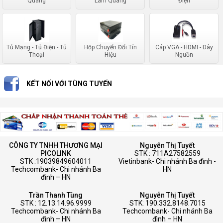
Quang
Làm Quang
Điện
Tủ Mạng - Tủ Điện - Tủ
Hộp Chuyển Đổi Tín
Cáp VGA - HDMI - Dây
Thoại
Hiệu
Nguồn
KẾT NỐI VỚI TÙNG TUYẾN
CÔNG TY TNHH THƯƠNG MẠI
Nguyễn Thị Tuyết
PICOLINK
STK : 711A27582559
STK :19039849604011
Vietinbank- Chi nhánh Ba đình -
Techcombank- Chi nhánh Ba
HN
đình – HN
Trần Thanh Tùng
Nguyễn Thị Tuyết
STK : 12.13.14.96.9999
STK: 190.332.8148.7015
Techcombank- Chi nhánh Ba
Techcombank- Chi nhánh Ba
đình – HN
đình – HN