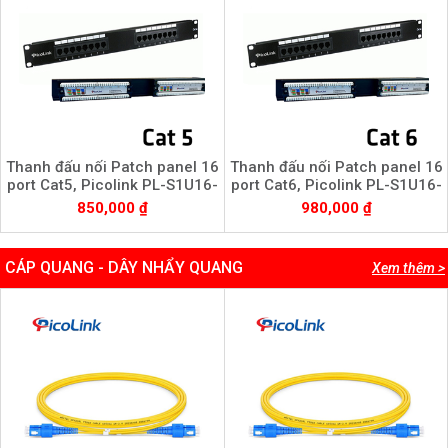
Thanh đấu nối Patch panel 16
Thanh đấu nối Patch panel 16
port Cat5, Picolink PL-S1U16-
port Cat6, Picolink PL-S1U16-
C5
C6
850,000 ₫
980,000 ₫
CÁP QUANG - DÂY NHẨY QUANG
Xem thêm >