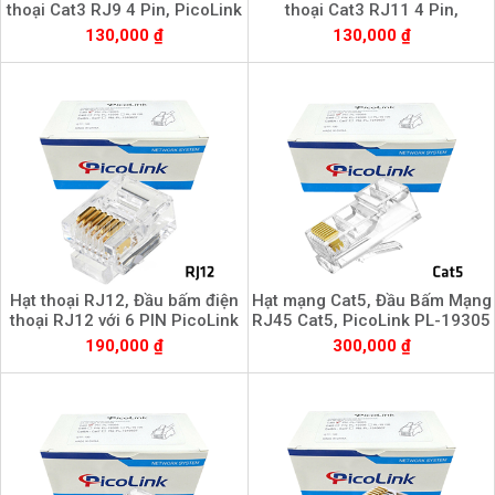
thoại Cat3 RJ9 4 Pin, PicoLink
thoại Cat3 RJ11 4 Pin,
PL-19109
PicoLink PL-19111
130,000 ₫
130,000 ₫
Hạt thoại RJ12, Đầu bấm điện
Hạt mạng Cat5, Đầu Bấm Mạng
thoại RJ12 với 6 PIN PicoLink
RJ45 Cat5, PicoLink PL-19305
PL-19112
190,000 ₫
300,000 ₫