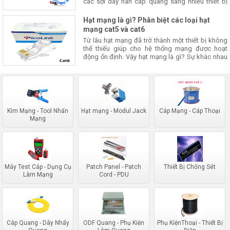
các sợi dây hàn cáp quang sang nhiều thiết bị
khác. Hộp phối quang, hộp ODF có vai trò chứa
và bảo vệ các điể
Hạt mạng là gì? Phân biệt các loại hạt
mạng cat5 và cat6
Từ lâu hạt mạng đã trở thành một thiết bị không
thể thiếu giúp cho hệ thống mạng được hoạt
động ổn định. Vậy hạt mạng là gì? Sự khác nhau
giữa các loại hạt mạng?
Kìm Mạng - Tool Nhấn
Hạt mạng - Modul Jack
Cáp Mạng - Cáp Thoại
Mạng
Máy Test Cáp - Dụng Cụ
Patch Panel - Patch
Thiết Bị Chống Sét
Làm Mạng
Cord - PDU
Cáp Quang - Dây Nhẩy
ODF Quang - Phụ Kiện
Phụ KiệnThoại - Thiết Bị