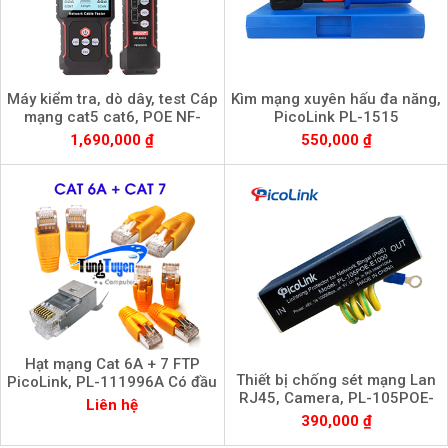
Máy kiểm tra, dò dây, test Cáp
Kìm mạng xuyên hấu đa năng,
mạng cat5 cat6, POE NF-
PicoLink PL-1515
8209S chính hãng
1,690,000 ₫
550,000 ₫
Hạt mạng Cat 6A + 7 FTP
Thiết bị chống sét mạng Lan
PicoLink, PL-111996A Có đầu
RJ45, Camera, PL-105POE-
chụp Cat6A
Liên hệ
E1000
390,000 ₫