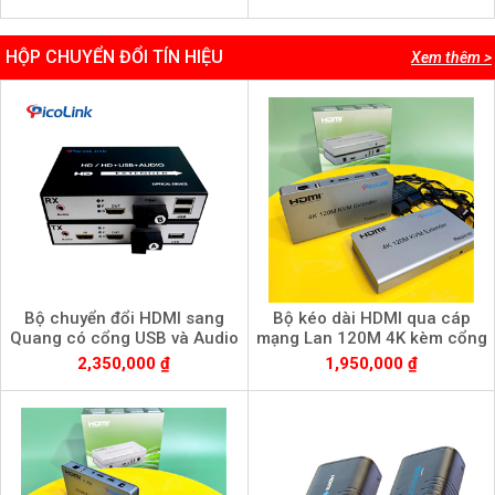
HỘP CHUYỂN ĐỔI TÍN HIỆU
Xem thêm >
Bộ chuyển đổi HDMI sang
Bộ kéo dài HDMI qua cáp
Quang có cổng USB và Audio
mạng Lan 120M 4K kèm cổng
3.5 - PL-HDMI-USB-20S
USB (KVM) - PL-HDMI120AB-
2,350,000 ₫
1,950,000 ₫
4K