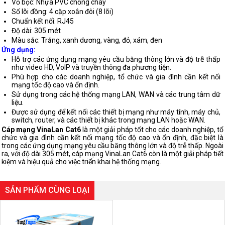
Vỏ bọc: Nhựa PVC chống cháy
Số lõi đồng: 4 cặp xoắn đôi (8 lõi)
Chuẩn kết nối: RJ45
Độ dài: 305 mét
Màu sắc: Trắng, xanh dương, vàng, đỏ, xám, đen
Ứng dụng:
Hỗ trợ các ứng dụng mạng yêu cầu băng thông lớn và độ trễ thấp
như video HD, VoIP và truyền thông đa phương tiện.
Phù hợp cho các doanh nghiệp, tổ chức và gia đình cần kết nối
mạng tốc độ cao và ổn định.
Sử dụng trong các hệ thống mạng LAN, WAN và các trung tâm dữ
liệu.
Được sử dụng để kết nối các thiết bị mạng như máy tính, máy chủ,
switch, router, và các thiết bị khác trong mạng LAN hoặc WAN.
Cáp mạng VinaLan Cat6
là một giải pháp tốt cho các doanh nghiệp, tổ
chức và gia đình cần kết nối mạng tốc độ cao và ổn định, đặc biệt là
trong các ứng dụng mạng yêu cầu băng thông lớn và độ trễ thấp. Ngoài
ra, với độ dài 305 mét, cáp mạng VinaLan Cat6 còn là một giải pháp tiết
kiệm và hiệu quả cho việc triển khai hệ thống mạng.
SẢN PHẨM CÙNG LOẠI