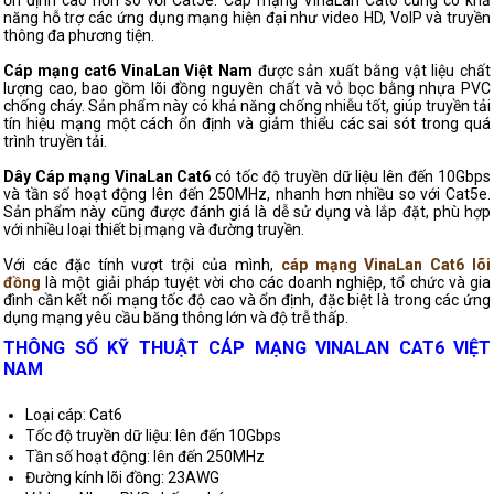
ổn định cao hơn so với Cat5e. Cáp mạng VinaLan Cat6 cũng có khả
năng hỗ trợ các ứng dụng mạng hiện đại như video HD, VoIP và truyền
thông đa phương tiện.
Cáp mạng cat6 VinaLan Việt Nam
được sản xuất bằng vật liệu chất
lượng cao, bao gồm lõi đồng nguyên chất và vỏ bọc bằng nhựa PVC
chống cháy. Sản phẩm này có khả năng chống nhiễu tốt, giúp truyền tải
tín hiệu mạng một cách ổn định và giảm thiểu các sai sót trong quá
trình truyền tải.
Dây Cáp mạng VinaLan Cat6
có tốc độ truyền dữ liệu lên đến 10Gbps
và tần số hoạt động lên đến 250MHz, nhanh hơn nhiều so với Cat5e.
Sản phẩm này cũng được đánh giá là dễ sử dụng và lắp đặt, phù hợp
với nhiều loại thiết bị mạng và đường truyền.
Với các đặc tính vượt trội của mình,
cáp mạng VinaLan Cat6 lõi
đồng
là một giải pháp tuyệt vời cho các doanh nghiệp, tổ chức và gia
đình cần kết nối mạng tốc độ cao và ổn định, đặc biệt là trong các ứng
dụng mạng yêu cầu băng thông lớn và độ trễ thấp.
THÔNG SỐ KỸ THUẬT CÁP MẠNG VINALAN CAT6 VIỆT
NAM
Loại cáp: Cat6
Tốc độ truyền dữ liệu: lên đến 10Gbps
Tần số hoạt động: lên đến 250MHz
Đường kính lõi đồng: 23AWG