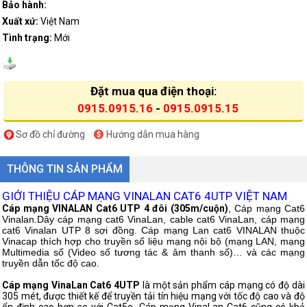
Bảo hành:
Xuất xứ:
Việt Nam
Tình trạng:
Mới
Đặt mua qua điện thoại:
0915.0915.16
-
0915.0915.15
Sơ đồ chỉ đường
Hướng dẫn mua hàng
THÔNG TIN SẢN PHẨM
GIỚI THIỆU CÁP MẠNG VINALAN CAT6 4UTP VIỆT NAM
Cáp mạng VINALAN Cat6 UTP 4 đôi (305m/cuộn)
, Cáp mạng Cat6
Vinalan.Dây cáp mạng cat6 VinaLan, cable cat6 VinaLan, cáp mạng
cat6 Vinalan UTP 8 sợi đồng. Cáp mạng Lan cat6 VINALAN thuộc
Vinacap thích hợp cho truyền số liệu mạng nội bộ (mạng LAN, mạng
Multimedia số (Video số tương tác & âm thanh số)… và các mạng
truyền dẫn tốc độ cao.
Cáp mạng VinaLan Cat6 4UTP
là một sản phẩm cáp mạng có độ dài
305 mét, được thiết kế để truyền tải tín hiệu mạng với tốc độ cao và độ