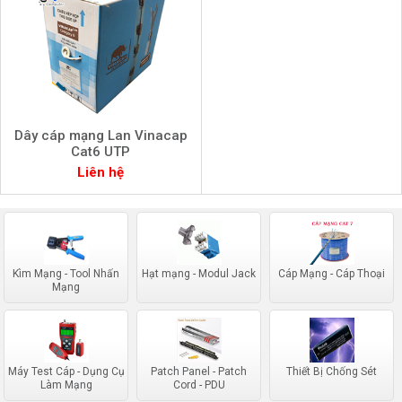
Dây cáp mạng Lan Vinacap
Cat6 UTP
Liên hệ
Kìm Mạng - Tool Nhấn
Hạt mạng - Modul Jack
Cáp Mạng - Cáp Thoại
Mạng
Máy Test Cáp - Dụng Cụ
Patch Panel - Patch
Thiết Bị Chống Sét
Làm Mạng
Cord - PDU