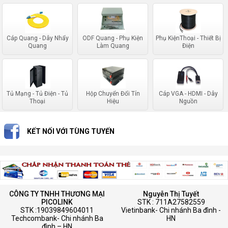
Cáp Quang - Dây Nhẩy
ODF Quang - Phụ Kiện
Phụ KiệnThoại - Thiết Bị
Quang
Làm Quang
Điện
Tủ Mạng - Tủ Điện - Tủ
Hộp Chuyển Đổi Tín
Cáp VGA - HDMI - Dây
Thoại
Hiệu
Nguồn
KẾT NỐI VỚI TÙNG TUYẾN
CÔNG TY TNHH THƯƠNG MẠI
Nguyễn Thị Tuyết
PICOLINK
STK : 711A27582559
STK :19039849604011
Vietinbank- Chi nhánh Ba đình -
Techcombank- Chi nhánh Ba
HN
đình – HN